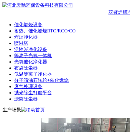
双臂焊烟净
催化燃烧设备
蓄热、催化燃烧RTO/RCO/CO
焊烟净化器
喷淋塔
活性炭净化设备
等离子光氧一体机
光氧催化净化器
布袋除尘器
低温等离子净化器
分子筛沸石转轮+催化燃烧
废气处理设备
抛光除尘打磨平台
滤筒除尘器
生产场景